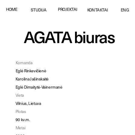
PROJEKTAI
HOME
STUDIJA
KONTAKTAI
ENG
AGATA biuras
Komanda
Eglė Rinkevičienė
Karolina Jašinskaitė
Eglė Dimaitytė-Vainermanė
Vieta
Vilnius, Lietuva
Plotas
90 kv.m.
Metai