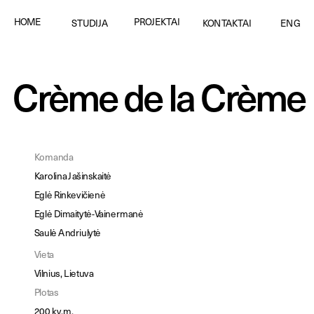
PROJEKTAI
HOME
STUDIJA
KONTAKTAI
ENG
Crème de la Crème
Komanda
Karolina Jašinskaitė
Eglė Rinkevičienė
Eglė Dimaitytė-Vainermanė
Saulė Andriulytė
Vieta
Vilnius, Lietuva
Plotas
200 kv.m.