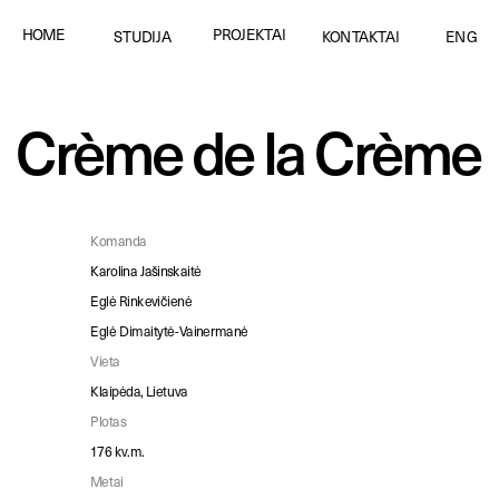
PROJEKTAI
HOME
STUDIJA
KONTAKTAI
ENG
Crème de la Crème
Komanda
Karolina Jašinskaitė
Eglė Rinkevičienė
Eglė Dimaitytė-Vainermanė
Vieta
Klaipėda, Lietuva
Plotas
176 kv.m.
Metai