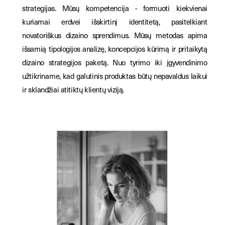
strategijas. Mūsų kompetencija - formuoti kiekvienai 
kuriamai erdvei išskirtinį identitetą, pasitelkiant 
novatoriškus dizaino sprendimus. Mūsų metodas apima 
išsamią tipologijos analizę, koncepcijos kūrimą ir pritaikytą 
dizaino strategijos paketą. Nuo tyrimo iki įgyvendinimo 
užtikriname, kad galutinis produktas būtų nepavaldus laikui 